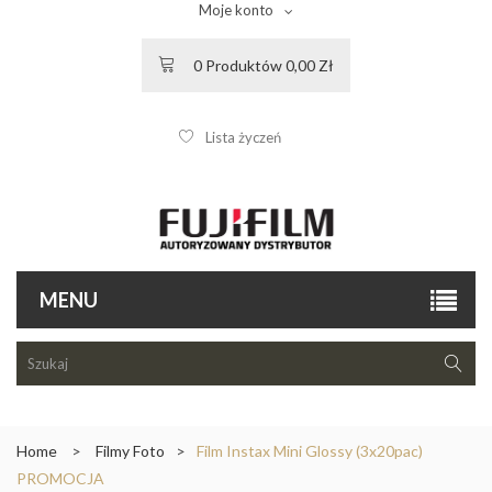
Moje konto
0
Produktów
0,00 Zł
Lista życzeń
MENU
Home
>
Filmy Foto
>
Film Instax Mini Glossy (3x20pac)
PROMOCJA